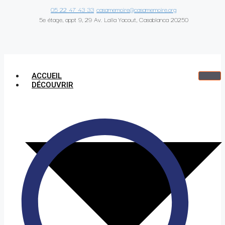
05 22 47 43 33
casamemoire@casamemoire.org
5e étage, appt 9, 29 Av. Lalla Yacout, Casablanca 20250
ACCUEIL
DÉCOUVRIR