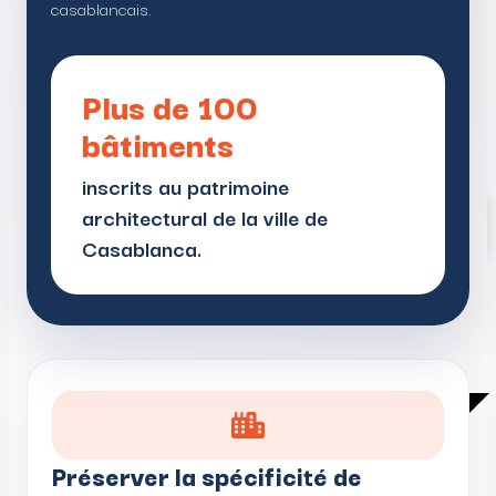
casablancais.
Plus de 100
bâtiments
inscrits au patrimoine
Actualités
architectural de la ville de
Centre documentaire
Casablanca.
Espace presse
S’ENGAGER
Préserver la spécificité de