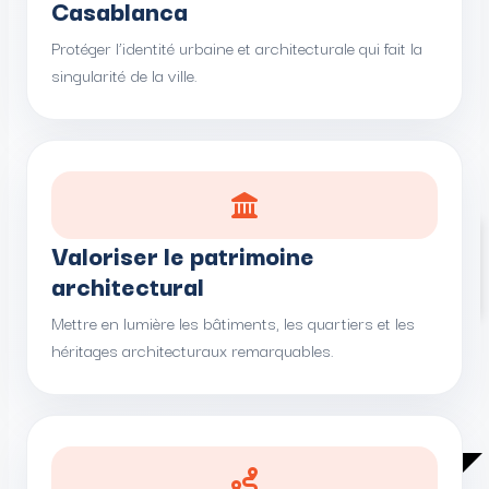
Casablanca
Protéger l’identité urbaine et architecturale qui fait la
singularité de la ville.
Devenir membre
Valoriser le patrimoine
Contribuer
Bénévolat
architectural
Partenaires
Ateliers et formations
Mettre en lumière les bâtiments, les quartiers et les
DÉFENDRE
héritages architecturaux remarquables.