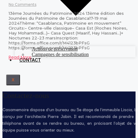
No Comments
13ème Journées du Patrimoine 2024 13ème édition des
Journées du Patrimoine de Casablanca17-19 mai
2024Thème: “Casablanca, Patrimoine en mouvement”
Circuits:– Centre-ville classique– Casa Est (Roches Noires,
Hay Mohammadi…)– Casa Quest (Maarif, Hay Hassani…)+
Nocturnes 22-23 marsInscription:
https://forms.office.com/r/M4123bPFsG
https://forms.office.com/r/M4123bPFsG
Actions de préservation
Campagnes de sensibilisation
Read More
CONTACT
X
Contactez-nous
Casamemoire dispose d’un bureau au 5e étage de l’immeuble Liscia, 
conçu par l’architecte Pierre Jabin. Il est recommandé de prendre 
téléphone avant de se rendre au bureau, en précisant l’objet de v
équipe puisse vous orienter au mieux.