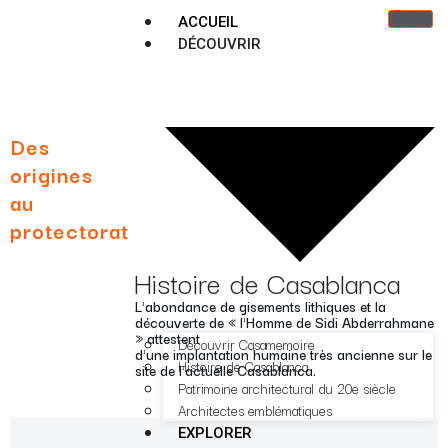
ACCUEIL
DÉCOUVRIR
Des
origines
au
protectorat
Histoire de Casablanca
L'abondance de gisements lithiques et la
découverte de « l'Homme de Sidi Abderrahmane
» attestent
Découvrir Casamemoire
d'une implantation humaine très ancienne sur le
Histoire de Casablanca
site de l'actuelle Casablanca.
Patrimoine architectural du 20e siècle
Architectes emblématiques
EXPLORER