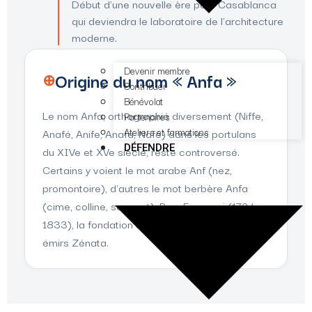
Début d'une nouvelle ère pour Casablanca
qui deviendra le laboratoire de l'architecture
moderne.
Devenir membre
Origine du nom « Anfa »
⊕
Contribuer
Bénévolat
Le nom Anfa, orthographié diversement (Niffe,
Partenaires
Ateliers et formations
Anafé, Anife, Anafa, Nafé) dans les portulans
DÉFENDRE
du XIVe et XVe siècle, reste controversé.
Certains y voient le mot arabe Anf (nez,
promontoire), d'autres le mot berbère Anfa
(cime, colline, sommet). Pour Ezzayani (1734-
1833), la fondation serait berbère, par les
émirs Zénata.