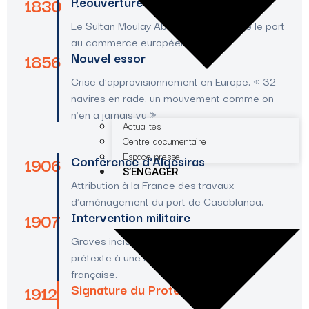
1830
Réouverture du port
Le Sultan Moulay Abderrahman rouvre le port
au commerce européen.
1856
Nouvel essor
Crise d'approvisionnement en Europe. « 32
navires en rade, un mouvement comme on
n'en a jamais vu »
Actualités
Centre documentaire
Espace presse
1906
Conférence d'Algésiras
S’ENGAGER
Attribution à la France des travaux
d'aménagement du port de Casablanca.
1907
Intervention militaire
Graves incidents lors des travaux du port,
prétexte à une intervention militaire
française.
1912
Signature du Protectorat