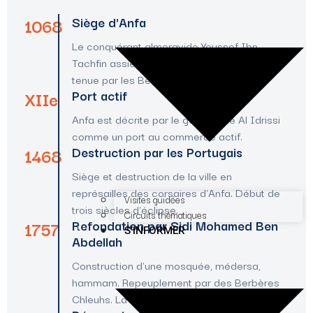
1068
Siège d'Anfa
Le conquérant almoravide Youssef Ibn
Tachfin assiège et conquiert Anfa, alors
tenue par les Berghouatas.
XIIe
Port actif
Anfa est décrite par le géographe Al Idrissi
comme un port au commerce actif.
1468
Destruction par les Portugais
Siège et destruction de la ville en
représailles des corsaires d'Anfa. Début de
Visites guidées
trois siècles d'éclipse.
Circuits thématiques
1757
Refondation par Sidi Mohamed Ben
S’INFORMER
Abdellah
Construction d'une mosquée, médersa,
hammam. Repeuplement par des Berbères
Chleuhs. La ville devient Dar El-Beïda.