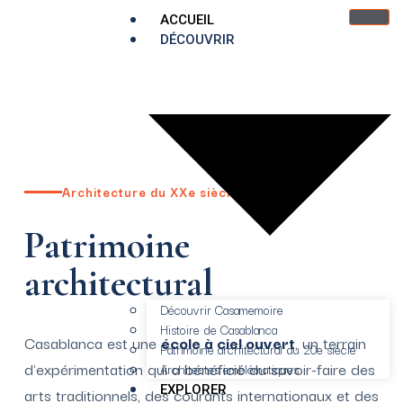
ACCUEIL
DÉCOUVRIR
Architecture du XXe siècle
Patrimoine
architectural
Découvrir Casamemoire
Histoire de Casablanca
Casablanca est une
école à ciel ouvert
, un terrain
Patrimoine architectural du 20e siècle
d'expérimentation qui a bénéficié du savoir-faire des
Architectes emblématiques
EXPLORER
arts traditionnels, des courants internationaux et des