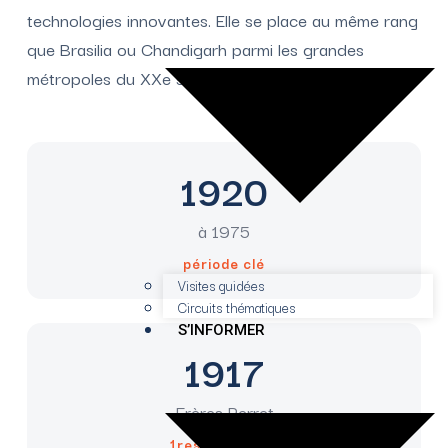
technologies innovantes. Elle se place au même rang
que Brasilia ou Chandigarh parmi les grandes
métropoles du XXe siècle.
1920
à 1975
période clé
Visites guidées
Circuits thématiques
S’INFORMER
1917
Frères Perret
1res voûtes BA