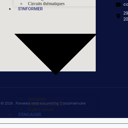
Circuits thématiques
c
S’INFORMER
29
2
Actualités
© 2026 . Powered and secured by Casamemoire
Centre documentaire
Espace presse
S’ENGAGER