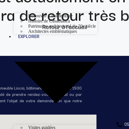
era de retour très b
Découvrir Casamemoire
Histoire de Casablanca
Retour à l’accueil
Patrimoine architectural du 20e siècle
Architectes emblématiques
EXPLORER
mmeuble Liscia, bâtiment remarquable de 1930
andé de prendre rendez-vous par mail ou par
ant l’objet de votre demande afin que notre
05
Visites guidées