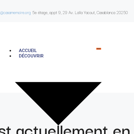
e@casamemoire.org
5e étage, appt 9, 29 Av. Lalla Yacout, Casablanca 20250
ACCUEIL
DÉCOUVRIR
st actuellement en