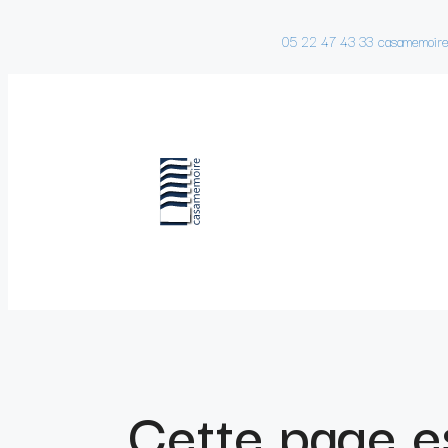
05 22 47 43 33
casamemoir
Cette page e