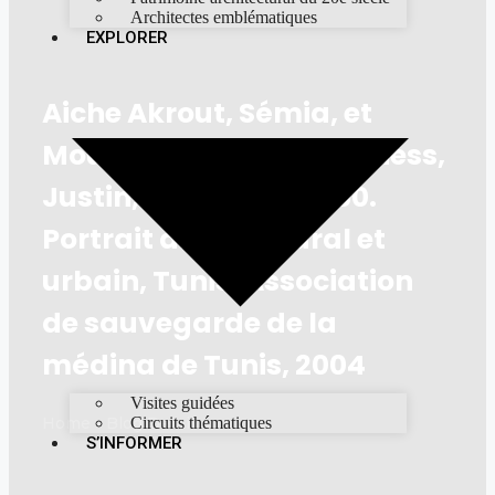
Architectes emblématiques
EXPLORER
Aiche Akrout, Sémia, et
Mouhli, Zoubeir, Mc Guiness,
Justin, Tunis 1800-1950.
Portrait architectural et
urbain, Tunis, Association
de sauvegarde de la
médina de Tunis, 2004
Visites guidées
Home - Blog Detail
Circuits thématiques
S’INFORMER