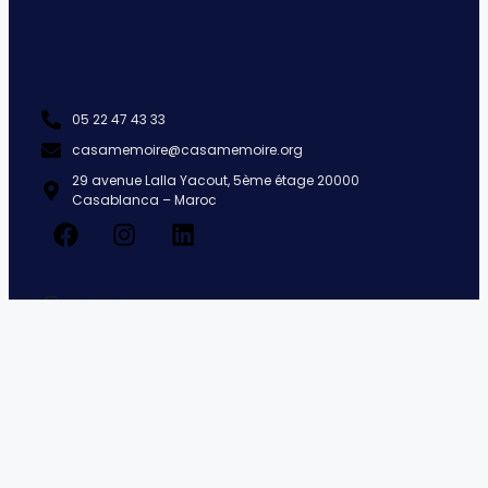
05 22 47 43 33
casamemoire@casamemoire.org
29 avenue Lalla Yacout, 5ème étage 20000
Casablanca – Maroc
Contactez-nous
Casamemoire dispose d’un bureau au 5e étage de
l’immeuble Liscia, bâtiment remarquable de 1930 conçu par
l’architecte Pierre Jabin. Il est recommandé de prendre
rendez-vous par mail ou par téléphone avant de se rendre
au bureau, en précisant l’objet de votre demande afin que
notre équipe puisse vous orienter au mieux.