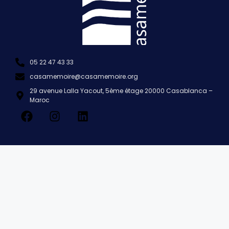
05 22 47 43 33
casamemoire@casamemoire.org
29 avenue Lalla Yacout, 5ème étage 20000 Casablanca –
Maroc
Contactez-nous
Casamemoire dispose d’un bureau au 5e étage de l’immeuble
Liscia, bâtiment remarquable de 1930 conçu par l’architecte
Pierre Jabin. Il est recommandé de prendre rendez-vous par
mail ou par téléphone avant de se rendre au bureau, en
précisant l’objet de votre demande afin que notre équipe
puisse vous orienter au mieux.