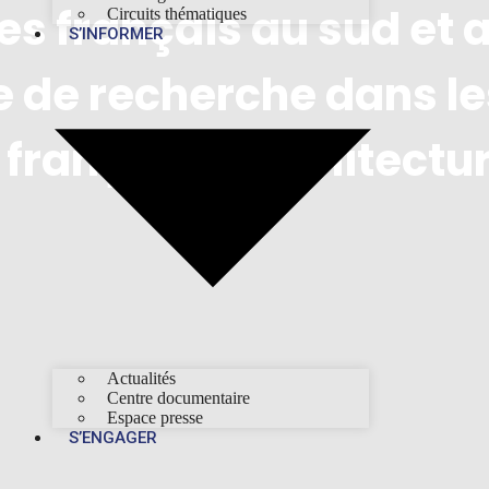
s français au sud et a 
Circuits thématiques
S’INFORMER
e de recherche dans le
t français d'architectu
Actualités
Centre documentaire
Espace presse
S’ENGAGER