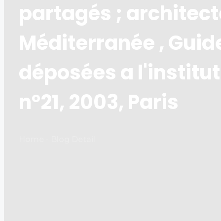
partagés ; architecte
Méditerranée , Guid
déposées a l'institu
n°21, 2003, Paris
Home - Blog Detail