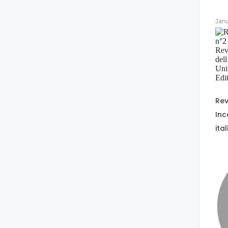
Jan
Rev
Inc
ita