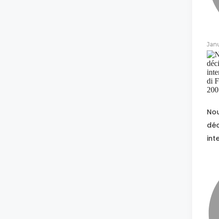
Jan
Nou
déc
int