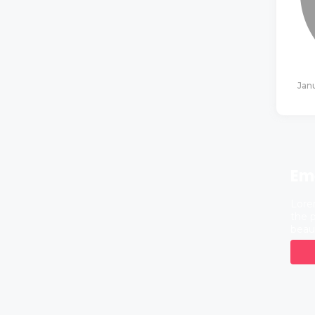
Jan
Em
Lore
the p
beau