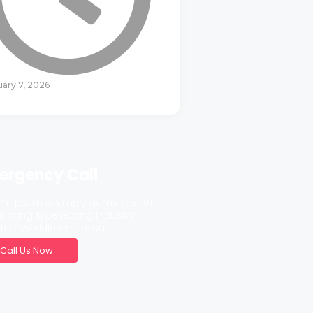
uary 7, 2026
ergency Call
m Ipsum is simply dumy text of
rinting typesetting industry
tiful worldlorem ipsum.
Call Us Now