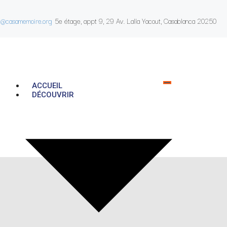
e@casamemoire.org
5e étage, appt 9, 29 Av. Lalla Yacout, Casablanca 20250
ACCUEIL
DÉCOUVRIR