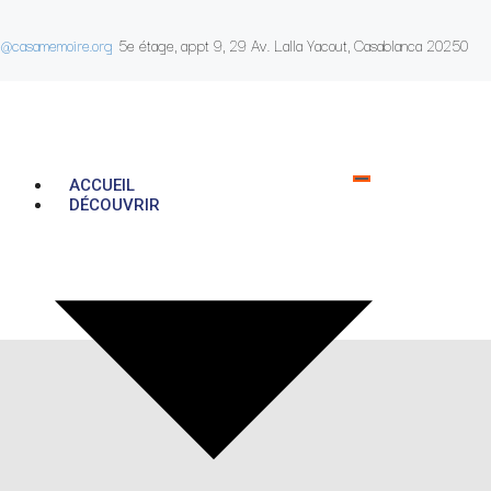
e@casamemoire.org
5e étage, appt 9, 29 Av. Lalla Yacout, Casablanca 20250
ACCUEIL
DÉCOUVRIR