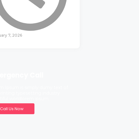
uary 7, 2026
ergency Call
m Ipsum is simply dumy text of
rinting typesetting industry
tiful worldlorem ipsum.
Call Us Now