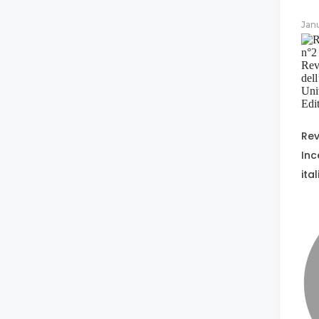
Jan
Rev
Inc
ita