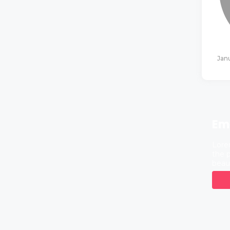
Jan
Em
Lore
the p
beau