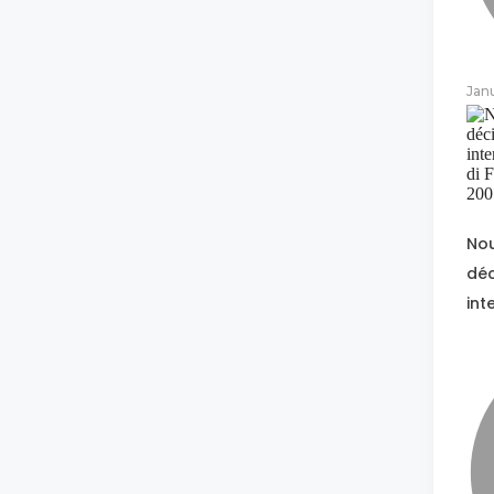
Jan
Nou
déc
int